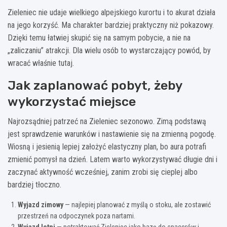
Zieleniec nie udaje wielkiego alpejskiego kurortu i to akurat działa
na jego korzyść. Ma charakter bardziej praktyczny niż pokazowy.
Dzięki temu łatwiej skupić się na samym pobycie, a nie na
„zaliczaniu” atrakcji. Dla wielu osób to wystarczający powód, by
wracać właśnie tutaj.
Jak zaplanować pobyt, żeby
wykorzystać miejsce
Najrozsądniej patrzeć na Zieleniec sezonowo. Zimą podstawą
jest sprawdzenie warunków i nastawienie się na zmienną pogodę.
Wiosną i jesienią lepiej założyć elastyczny plan, bo aura potrafi
zmienić pomysł na dzień. Latem warto wykorzystywać długie dni i
zaczynać aktywność wcześniej, zanim zrobi się cieplej albo
bardziej tłoczno.
Wyjazd zimowy
— najlepiej planować z myślą o stoku, ale zostawić
przestrzeń na odpoczynek poza nartami.
Wyjazd letni
— potraktować Zieleniec jako bazę do spacerów i