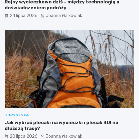
Rejsy wycieczkowe dziś – między technologią a
w
g
doświadczeniem podróży
s
o
24 lipca 2026
Joanna Walkowiak
z
d
e
z
a
i
t
n
r
y
a
o
k
t
c
w
j
a
e
r
d
c
l
i
a
a
t
,
u
b
r
i
y
l
TURYSTYKA
s
e
Jak wybrać plecaki na wycieczki i plecak 40l na
t
t
dłuższą trasę?
ó
y
w
i
20 lipca 2026
Joanna Walkowiak