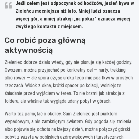
Jeśli celem jest odpoczynek od bodźców, jesień bywa w
Zieleńcu mocniejsza niż lato. Mniej ludzi oznacza
więcej gór, a mniej atrakcji „na pokaz” oznacza więcej
zwykłego kontaktu z miejscem.
Co robić poza główną
aktywnością
Zieleniec dobrze działa wtedy, gdy nie planuje się każdej godziny.
Owszem, można przyjechać po konkretny cel — narty, trekking
albo rower — ale spora część uroku tego miejsca tkwi w prostych
rzeczach. Widok z okna, krótki spacer po kolacji, wolniejsze
śniadanie przed wyjściem w teren. To nie brzmi jak atrakcja z
folderu, ale właśnie tak wygląda udany pobyt w górach.
Warto też pamiętać o okolicy. Sam Zieleniec jest punktem
wypadowym, a nie zamkniętym światem. Gdy pogoda się zmienia
albo pojawia się ochota na lżejszy dzień, można połączyć górski
pobyt z wizytą w pobliskich uzdrowiskowych i turystycznych