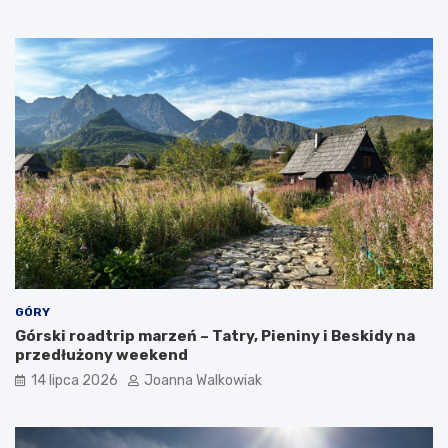
a
t
r
a
k
c
j
e
GÓRY
Górski roadtrip marzeń – Tatry, Pieniny i Beskidy na
przedłużony weekend
14 lipca 2026
Joanna Walkowiak