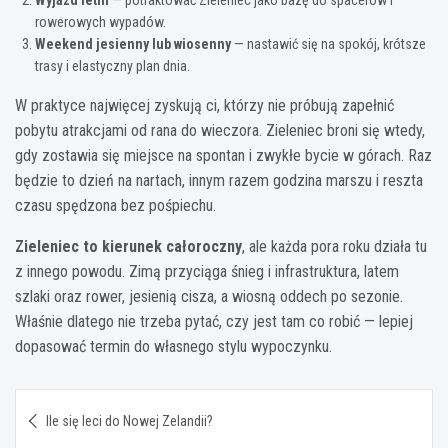
rowerowych wypadów.
Weekend jesienny lub wiosenny
— nastawić się na spokój, krótsze
trasy i elastyczny plan dnia.
W praktyce najwięcej zyskują ci, którzy nie próbują zapełnić
pobytu atrakcjami od rana do wieczora. Zieleniec broni się wtedy,
gdy zostawia się miejsce na spontan i zwykłe bycie w górach. Raz
będzie to dzień na nartach, innym razem godzina marszu i reszta
czasu spędzona bez pośpiechu.
Zieleniec to kierunek całoroczny
, ale każda pora roku działa tu
z innego powodu. Zimą przyciąga śnieg i infrastruktura, latem
szlaki oraz rower, jesienią cisza, a wiosną oddech po sezonie.
Właśnie dlatego nie trzeba pytać, czy jest tam co robić — lepiej
dopasować termin do własnego stylu wypoczynku.
Nawigacja
Ile się leci do Nowej Zelandii?
wpisu