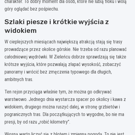
charakter. To dobry moment dla osób, które nie lubią tłoku i wolą
góry oglądać bez pośpiechu.
Szlaki piesze i krótkie wyjścia z
widokiem
W cieplejszych miesiącach największą atrakcją stają się trasy
prowadzące przez okolice górskie. Nie trzeba od razu planować
całodniowej wędrówki. W Zieleńcu dobrze sprawdzają się także
krótsze wyjścia, które pozwalają złapać wysokość, zobaczyć
panoramy i wrócić bez zmęczenia typowego dla długich,
ambitnych tras.
Ten rejon przyciąga właśnie tym, że można go odkrywać
warstwowo. Jednego dnia wystarcza spacer po okolicy i kawa z
widokiem, drugiego można ruszyć dalej, w stronę grzbietów i
pogranicznych tras. Dla początkujących to wygodne, bo nie ma
presji, by od razu „robić kilometry”.
Wiosną warto liczyć się z błotem i zmienną pogodą. To nie jest