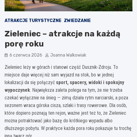
ATRAKCJE TURYSTYCZNE
ZWIEDZANIE
Zieleniec – atrakcje na każdą
porę roku
6 czerwca 2026
Joanna Walkowiak
Zieleniec leży w górach i stanowi część Dusznik-Zdroju. To
miejsce daje więcej niż sam wyjazd na stok, bo w jednej
lokalizacji da się połączyć
sport, spacery, widoki i spokojny
wypoczynek
. Największa zaleta polega na tym, że nie trzeba
czekać wyłącznie na śnieg — zimą działa rytm narciarski, a poza
sezonem wraca górska cisza, szlaki i trasy rowerowe. Dla osób,
które dopiero poznają ten rejon, ważne jest też to, że Zieleniec
można potraktować jako bazę do krótkiego wypadu albo
dłuższego pobytu. W praktyce każda pora roku pokazuje tu trochę
inną twarz gór.