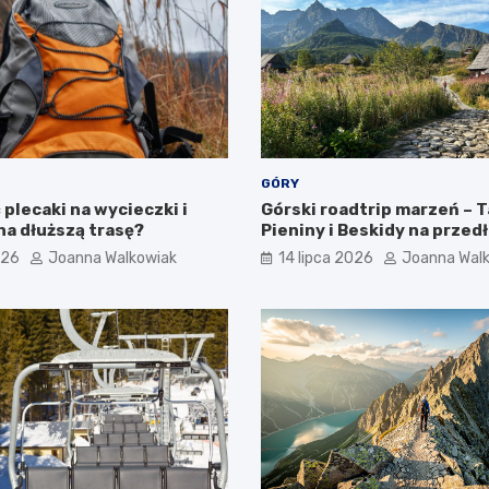
GÓRY
plecaki na wycieczki i
Górski roadtrip marzeń – T
na dłuższą trasę?
Pieniny i Beskidy na przed
weekend
026
Joanna Walkowiak
14 lipca 2026
Joanna Wal