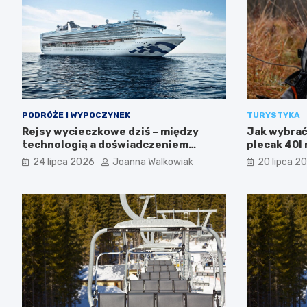
PODRÓŻE I WYPOCZYNEK
TURYSTYKA
Rejsy wycieczkowe dziś – między
Jak wybrać 
technologią a doświadczeniem
plecak 40l 
podróży
24 lipca 2026
Joanna Walkowiak
20 lipca 2