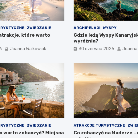
URYSTYCZNE
ZWIEDZANIE
ARCHIPELAGI
WYSPY
atrakcje, które warto
Gdzie leżą Wyspy Kanaryjski
wyróżnia?
6
Joanna Walkowiak
30 czerwca 2026
Joanna
URYSTYCZNE
ZWIEDZANIE
ATRAKCJE TURYSTYCZNE
ZWIE
co warto zobaczyć? Miejsca
Co zobaczyć na Maderze –