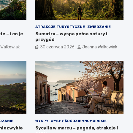
ATRAKCJE TURYSTYCZNE
ZWIEDZANIE
e – i co je
Sumatra – wyspa pełna natury i
przygód
 Walkowiak
30 czerwca 2026
Joanna Walkowiak
DZANIE
WYSPY
WYSPY ŚRÓDZIEMNOMORSKIE
 niezwykłe
Sycylia w marcu – pogoda, atrakcje i