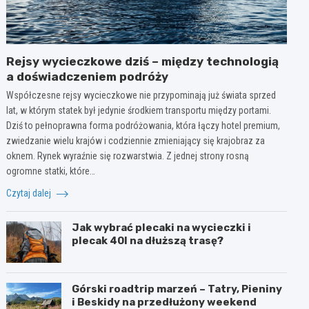
Rejsy wycieczkowe dziś – między technologią
a doświadczeniem podróży
Współczesne rejsy wycieczkowe nie przypominają już świata sprzed
lat, w którym statek był jedynie środkiem transportu między portami.
Dziś to pełnoprawna forma podróżowania, która łączy hotel premium,
zwiedzanie wielu krajów i codziennie zmieniający się krajobraz za
oknem. Rynek wyraźnie się rozwarstwia. Z jednej strony rosną
ogromne statki, które…
Czytaj dalej
Jak wybrać plecaki na wycieczki i
plecak 40l na dłuższą trasę?
Górski roadtrip marzeń – Tatry, Pieniny
i Beskidy na przedłużony weekend