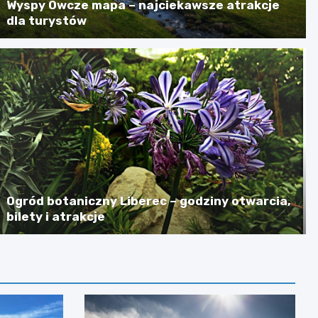
Wyspy Owcze mapa – najciekawsze atrakcje
dla turystów
Ogród botaniczny Liberec – godziny otwarcia,
bilety i atrakcje