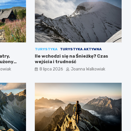
TURYSTYKA
TURYSTYKA AKTYWNA
atry,
Ile wchodzi się na Śnieżkę? Czas
łużony
wejścia i trudność
kowiak
8 lipca 2026
Joanna Walkowiak