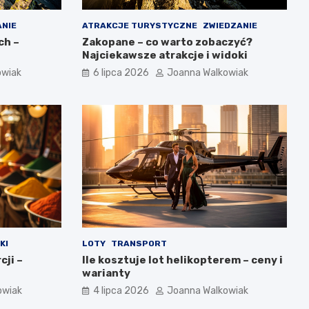
ANIE
ATRAKCJE TURYSTYCZNE
ZWIEDZANIE
ch –
Zakopane – co warto zobaczyć?
Najciekawsze atrakcje i widoki
owiak
6 lipca 2026
Joanna Walkowiak
KI
LOTY
TRANSPORT
cji –
Ile kosztuje lot helikopterem – ceny i
warianty
owiak
4 lipca 2026
Joanna Walkowiak