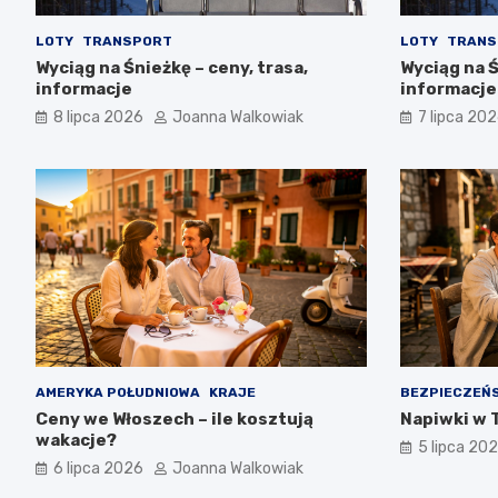
LOTY
TRANSPORT
LOTY
TRANS
Wyciąg na Śnieżkę – ceny, trasa,
Wyciąg na Ś
informacje
informacje
8 lipca 2026
Joanna Walkowiak
7 lipca 20
AMERYKA POŁUDNIOWA
KRAJE
BEZPIECZEŃ
Ceny we Włoszech – ile kosztują
Napiwki w T
wakacje?
5 lipca 20
6 lipca 2026
Joanna Walkowiak