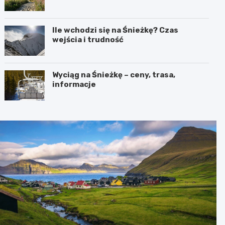
Ile wchodzi się na Śnieżkę? Czas
wejścia i trudność
Wyciąg na Śnieżkę – ceny, trasa,
informacje