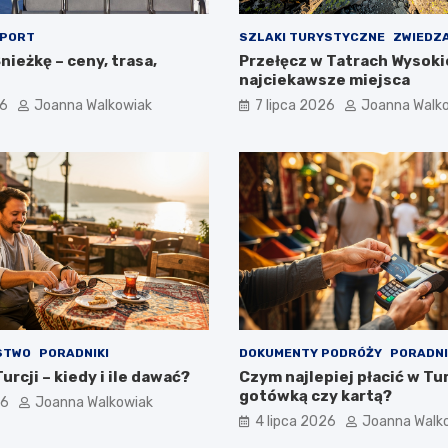
PORT
SZLAKI TURYSTYCZNE
ZWIEDZ
nieżkę – ceny, trasa,
Przełęcz w Tatrach Wysoki
najciekawsze miejsca
26
Joanna Walkowiak
7 lipca 2026
Joanna Walk
STWO
PORADNIKI
DOKUMENTY PODRÓŻY
PORADNI
urcji – kiedy i ile dawać?
Czym najlepiej płacić w Tur
gotówką czy kartą?
26
Joanna Walkowiak
4 lipca 2026
Joanna Walk