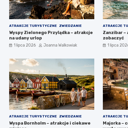
ATRAKCJE TURYSTYCZNE
ZWIEDZANIE
ATRAKCJE T
Wyspy Zielonego Przylądka – atrakcje
Zanzibar – 
na udany urlop
zobaczyć
1 lipca 2026
Joanna Walkowiak
1 lipca 202
ATRAKCJE TURYSTYCZNE
ZWIEDZANIE
ATRAKCJE T
Wyspa Bornholm – atrakcje i ciekawe
Majorka – 