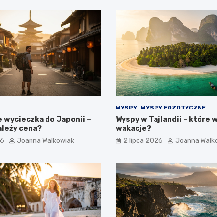
WYSPY
WYSPY EGZOTYCZNE
e wycieczka do Japonii –
Wyspy w Tajlandii – które 
ależy cena?
wakacje?
26
Joanna Walkowiak
2 lipca 2026
Joanna Walk