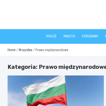
Skip
to
content
KRAJE
MIASTA
PORADNIKI
Home
Wszystkie
Prawo międzynarodowe
Kategoria:
Prawo międzynarodow