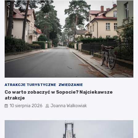
a
t
r
a
k
c
j
e
ATRAKCJE TURYSTYCZNE
ZWIEDZANIE
Co warto zobaczyć w Sopocie? Najciekawsze
atrakcje
10 sierpnia 2026
Joanna Walkowiak