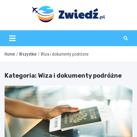
Skip
to
content
zwiedz.pl
Home
Wszystkie
Wiza i dokumenty podróżne
Kategoria:
Wiza i dokumenty podróżne