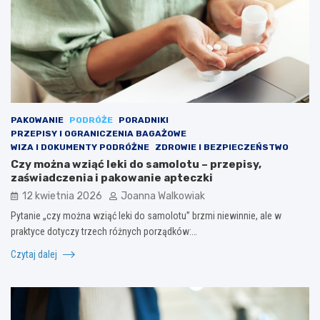
PAKOWANIE
PODRÓŻE
PORADNIKI
PRZEPISY I OGRANICZENIA BAGAŻOWE
WIZA I DOKUMENTY PODRÓŻNE
ZDROWIE I BEZPIECZEŃSTWO
Czy można wziąć leki do samolotu – przepisy,
zaświadczenia i pakowanie apteczki
12 kwietnia 2026
Joanna Walkowiak
Pytanie „czy można wziąć leki do samolotu” brzmi niewinnie, ale w
praktyce dotyczy trzech różnych porządków:…
Czytaj dalej