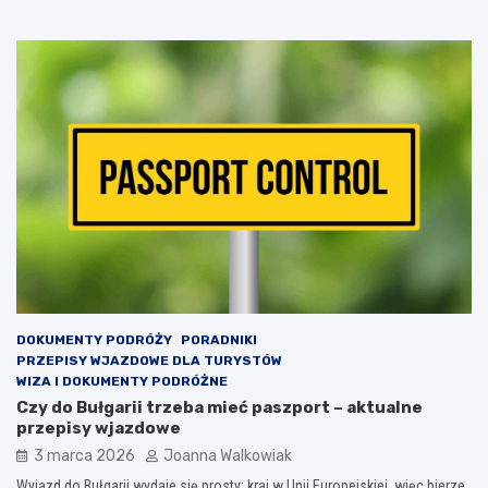
DOKUMENTY PODRÓŻY
PORADNIKI
PRZEPISY WJAZDOWE DLA TURYSTÓW
WIZA I DOKUMENTY PODRÓŻNE
Czy do Bułgarii trzeba mieć paszport – aktualne
przepisy wjazdowe
3 marca 2026
Joanna Walkowiak
Wyjazd do Bułgarii wydaje się prosty: kraj w Unii Europejskiej, więc bierze