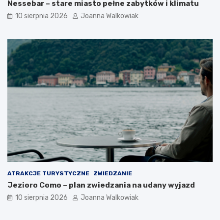
Nessebar – stare miasto pełne zabytków i klimatu
w
g
10 sierpnia 2026
Joanna Walkowiak
s
o
z
d
e
z
a
i
t
n
r
y
a
o
k
t
c
w
j
a
e
r
d
c
l
i
a
a
t
,
u
b
r
i
ATRAKCJE TURYSTYCZNE
ZWIEDZANIE
y
l
Jezioro Como – plan zwiedzania na udany wyjazd
s
e
t
t
10 sierpnia 2026
Joanna Walkowiak
ó
y
w
i