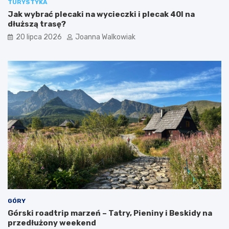
TURYSTYKA
s
e
Jak wybrać plecaki na wycieczki i plecak 40l na
t
t
dłuższą trasę?
ó
y
w
i
20 lipca 2026
Joanna Walkowiak
a
t
r
a
k
c
j
e
GÓRY
Górski roadtrip marzeń – Tatry, Pieniny i Beskidy na
przedłużony weekend