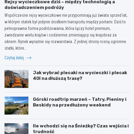
Rejsy wycieczkowe dziś – między technologią a
doświadczeniem podróży
Współczesne rejsy wycieczkowe nie przypominają już świata sprzed lat,
w którym statek był jedynie środkiem transportu między portami. Dziś to
pełnoprawna forma podróżowania, która łączy hotel premium,
zwiedzanie wielu krajów i codziennie zmieniający się krajobraz za
oknem. Rynek wyraźnie się rozwarstwia. Z jednej strony rosną ogromne
statki, które…
Czytaj dalej
Jak wybrać plecaki na wycieczki i plecak
40l na dłuższą trasę?
Górski roadtrip marzeń – Tatry, Pieniny i
Beskidy na przedłużony weekend
Ile wchodzi się na Śnieżkę? Czas wejścia i
trudność