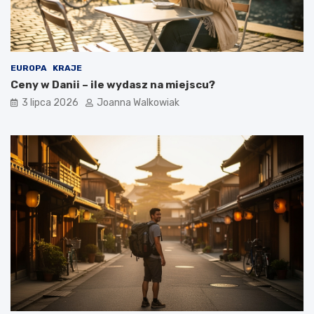
EUROPA
KRAJE
Ceny w Danii – ile wydasz na miejscu?
3 lipca 2026
Joanna Walkowiak