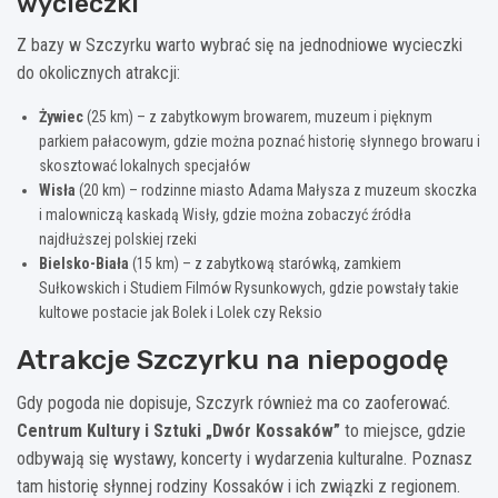
wycieczki
Z bazy w Szczyrku warto wybrać się na jednodniowe wycieczki
do okolicznych atrakcji:
Żywiec
(25 km) – z zabytkowym browarem, muzeum i pięknym
parkiem pałacowym, gdzie można poznać historię słynnego browaru i
skosztować lokalnych specjałów
Wisła
(20 km) – rodzinne miasto Adama Małysza z muzeum skoczka
i malowniczą kaskadą Wisły, gdzie można zobaczyć źródła
najdłuższej polskiej rzeki
Bielsko-Biała
(15 km) – z zabytkową starówką, zamkiem
Sułkowskich i Studiem Filmów Rysunkowych, gdzie powstały takie
kultowe postacie jak Bolek i Lolek czy Reksio
Atrakcje Szczyrku na niepogodę
Gdy pogoda nie dopisuje, Szczyrk również ma co zaoferować.
Centrum Kultury i Sztuki „Dwór Kossaków”
to miejsce, gdzie
odbywają się wystawy, koncerty i wydarzenia kulturalne. Poznasz
tam historię słynnej rodziny Kossaków i ich związki z regionem.