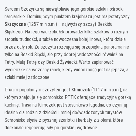
Sercem Szczyrku są niewątpliwie jego górskie szlaki i ośrodki
narciarskie. Dominującym punktem krajobrazu jest majestatyczny
Skrzyczne
(1257 m n.p.m.) – najwyższy szczyt Beskidu
Śląskiego. Na jego wierzchołek prowadzi kilka szlaków o różnym
stopniu trudności, a także nowoczesna kolej linowa, która działa
przez cały rok. Ze szczytu rozciąga się przepiękna panorama nie
tylko na Beskid Śląski, ale przy dobrej widoczności również na
Tatry, Małą Fatrę czy Beskid Żywiecki. Warto zaplanować
wycieczkę na wczesny ranek, kiedy widoczność jest najlepsza, a
szlaki mniej zatłoczone.
Drugim popularnym szczytem jest
Klimczok
(1117 m n.p.m.), na
którym znajduje się schronisko PTTK oferujące tradycyjną górską
kuchnię. Trasa na Klimczok jest stosunkowo łagodna, co czyni ją
idealną dla rodzin z dziećmi i mniej doświadczonych turystów.
Schronisko słynie z pysznej szarlotki i herbaty z ziołami, które
doskonale regenerują siły po górskiej wędrówce.