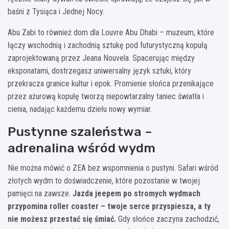
baśni z Tysiąca i Jednej Nocy.
Abu Zabi to również dom dla Louvre Abu Dhabi – muzeum, które
łączy wschodnią i zachodnią sztukę pod futurystyczną kopułą
zaprojektowaną przez Jeana Nouvela. Spacerując między
eksponatami, dostrzegasz uniwersalny język sztuki, który
przekracza granice kultur i epok. Promienie słońca przenikające
przez ażurową kopułę tworzą niepowtarzalny taniec światła i
cienia, nadając każdemu dziełu nowy wymiar.
Pustynne szaleństwa –
adrenalina wśród wydm
Nie można mówić o ZEA bez wspomnienia o pustyni. Safari wśród
złotych wydm to doświadczenie, które pozostanie w twojej
pamięci na zawsze.
Jazda jeepem po stromych wydmach
przypomina roller coaster – twoje serce przyspiesza, a ty
nie możesz przestać się śmiać.
Gdy słońce zaczyna zachodzić,