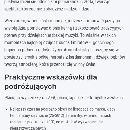
pustynia mieni się odcieniami pomarańczu i złota, tworząc
spektakl, którego nie zobaczysz nigdzie indziej.
Wieczorem, w beduińskim obozie, możesz spróbować jazdy na
wielbłądzie, pomalować dłonie henną i zakosztować tradycyjnych
potraw przy dźwiękach arabskiej muzyki. To właśnie w takich
momentach najlepiej czujesz ducha Emiratów – gościnnego,
hojnego i pełnego radości życia. Aromat shishy unoszący się w
powietrzu, smak słodkiej herbaty z kardamonem i dźwięki bębnów
tworzą atmosferę, która przenosi cię w inny świat.
Praktyczne wskazówki dla
podróżujących
Planując wycieczkę do ZEA, pamiętaj o kilku istotnych kwestiach:
Najlepszy czas na podróż to okres od listopada do marca, kiedy
temperatury są znośne (25-30°C). Latem rtęć w termometrach
regularnie przekracza 40°C, co może być wyzwaniem dla
nieprzyzwyczajonych.