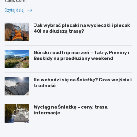
statki, które…
Czytaj dalej
Jak wybrać plecaki na wycieczki i plecak
40l na dłuższą trasę?
Górski roadtrip marzeń – Tatry, Pieniny i
Beskidy na przedłużony weekend
Ile wchodzi się na Śnieżkę? Czas wejścia i
trudność
Wyciąg na Śnieżkę – ceny, trasa,
informacje
W
O
y
g
s
r