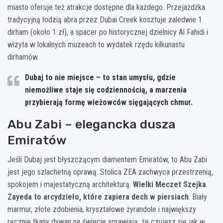
miasto oferuje też atrakcje dostępne dla każdego. Przejażdżka
tradycyjną łodzią abra przez Dubai Creek kosztuje zaledwie 1
dirham (około 1 zł), a spacer po historycznej dzielnicy Al Fahidi i
wizyta w lokalnych muzeach to wydatek rzędu kilkunastu
dirhamów.
Dubaj to nie miejsce – to stan umysłu, gdzie
niemożliwe staje się codziennością, a marzenia
przybierają formę wieżowców sięgających chmur.
Abu Zabi – elegancka dusza
Emiratów
Jeśli Dubaj jest błyszczącym diamentem Emiratów, to Abu Zabi
jest jego szlachetną oprawą. Stolica ZEA zachwyca przestrzenią,
spokojem i majestatyczną architekturą.
Wielki Meczet Szejka
Zayeda to arcydzieło, które zapiera dech w piersiach
. Biały
marmur, złote zdobienia, kryształowe żyrandole i największy
ręcznie tkany dywan na świecie sprawiają, że czujesz się jak w