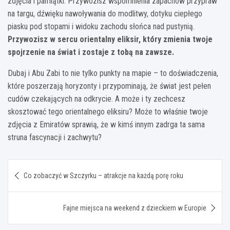
zdjęcia i pamiątki. Przywozisz wspomnienia zapachów przypraw
na targu, dźwięku nawoływania do modlitwy, dotyku ciepłego
piasku pod stopami i widoku zachodu słońca nad pustynią.
Przywozisz w sercu orientalny eliksir, który zmienia twoje
spojrzenie na świat i zostaje z tobą na zawsze.
Dubaj i Abu Zabi to nie tylko punkty na mapie – to doświadczenia,
które poszerzają horyzonty i przypominają, że świat jest pełen
cudów czekających na odkrycie. A może i ty zechcesz
skosztować tego orientalnego eliksiru? Może to właśnie twoje
zdjęcia z Emiratów sprawią, że w kimś innym zadrga ta sama
struna fascynacji i zachwytu?
Nawigacja
Co zobaczyć w Szczyrku – atrakcje na każdą porę roku
wpisu
Fajne miejsca na weekend z dzieckiem w Europie