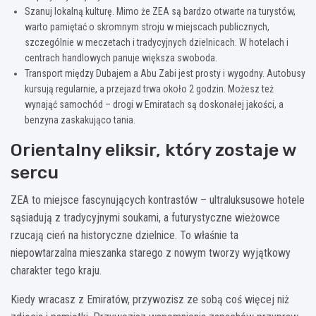
Szanuj lokalną kulturę. Mimo że ZEA są bardzo otwarte na turystów,
warto pamiętać o skromnym stroju w miejscach publicznych,
szczególnie w meczetach i tradycyjnych dzielnicach. W hotelach i
centrach handlowych panuje większa swoboda.
Transport między Dubajem a Abu Zabi jest prosty i wygodny. Autobusy
kursują regularnie, a przejazd trwa około 2 godzin. Możesz też
wynająć samochód – drogi w Emiratach są doskonałej jakości, a
benzyna zaskakująco tania.
Orientalny eliksir, który zostaje w
sercu
ZEA to miejsce fascynujących kontrastów – ultraluksusowe hotele
sąsiadują z tradycyjnymi soukami, a futurystyczne wieżowce
rzucają cień na historyczne dzielnice. To właśnie ta
niepowtarzalna mieszanka starego z nowym tworzy wyjątkowy
charakter tego kraju.
Kiedy wracasz z Emiratów, przywozisz ze sobą coś więcej niż