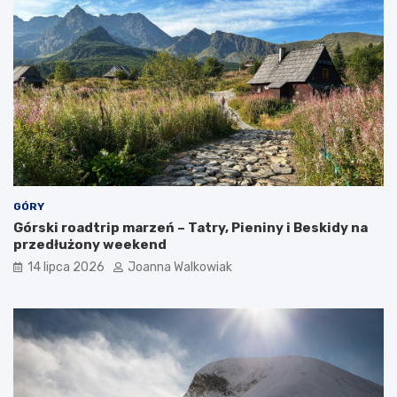
k
c
j
e
GÓRY
Górski roadtrip marzeń – Tatry, Pieniny i Beskidy na
przedłużony weekend
14 lipca 2026
Joanna Walkowiak