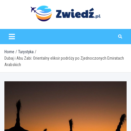
Skip
to
content
zwiedz.pl
Home
Turystyka
Dubaj i Abu Zabi: Orientalny eliksir podróży po Zjednoczonych Emiratach
Arabskich