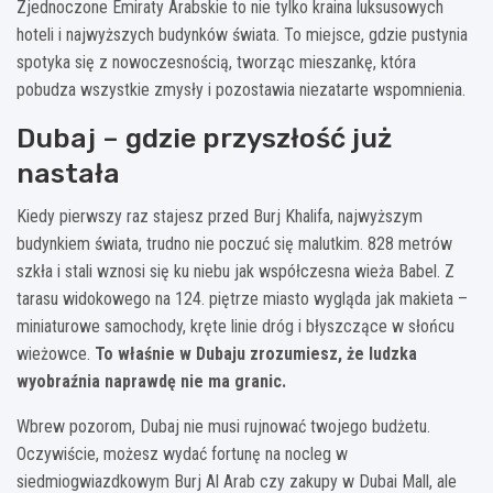
Zjednoczone Emiraty Arabskie to nie tylko kraina luksusowych
hoteli i najwyższych budynków świata. To miejsce, gdzie pustynia
spotyka się z nowoczesnością, tworząc mieszankę, która
pobudza wszystkie zmysły i pozostawia niezatarte wspomnienia.
Dubaj – gdzie przyszłość już
nastała
Kiedy pierwszy raz stajesz przed Burj Khalifa, najwyższym
budynkiem świata, trudno nie poczuć się malutkim. 828 metrów
szkła i stali wznosi się ku niebu jak współczesna wieża Babel. Z
tarasu widokowego na 124. piętrze miasto wygląda jak makieta –
miniaturowe samochody, kręte linie dróg i błyszczące w słońcu
wieżowce.
To właśnie w Dubaju zrozumiesz, że ludzka
wyobraźnia naprawdę nie ma granic.
Wbrew pozorom, Dubaj nie musi rujnować twojego budżetu.
Oczywiście, możesz wydać fortunę na nocleg w
siedmiogwiazdkowym Burj Al Arab czy zakupy w Dubai Mall, ale