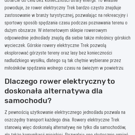
dotarcie do celu bez konieczności utraty energii. To właśnie
powoduje, że rower elektryczny Trek bardzo często znajduje
zastosowanie w branży turystycznej, pozwalając na rekreacyjny i
sportowy sposób spędzania czasu podczas poznawania terenu o
dużym obszarze. W internetowym sklepie rowerowym
odpowiednie jednoślady znajdą dla siebie także miłośnicy górskich
wycieczek. Górskie rowery elektryczne Trek pozwolą
eksplorować górzyste tereny oraz lasy bez konieczności
nadludzkiego wysiłku, dlatego są tak chętnie wybierane przez
miłośników spędzania wolnego czasu na świeżym w powietrzu.
Dlaczego rower elektryczny to
doskonała alternatywa dla
samochodu?
Z pewnością użytkowanie elektrycznego jednośladu pozwala na
oszczędny transport każdego dnia. Rowery elektryczne Trek
stanowią więc doskonałą alternatywę nie tylko dla samochodów,
ale także komunikacji miejskiej. Pozwalają one skutecznie omijać