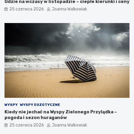
Gdzie na wczasy w listopadzie – ciepłe kierunki i ceny
25 czerwca 2026
Joanna Walkowiak
WYSPY
WYSPY EGZOTYCZNE
Kiedy nie jechać na Wyspy Zielonego Przylądka –
pogoda i sezon huraganów
25 czerwca 2026
Joanna Walkowiak