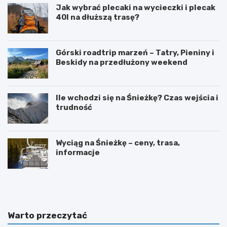
Jak wybrać plecaki na wycieczki i plecak
40l na dłuższą trasę?
Górski roadtrip marzeń – Tatry, Pieniny i
Beskidy na przedłużony weekend
Ile wchodzi się na Śnieżkę? Czas wejścia i
trudność
Wyciąg na Śnieżkę – ceny, trasa,
informacje
W
O
y
g
s
r
p
ó
y
d
Warto przeczytać
O
b
w
o