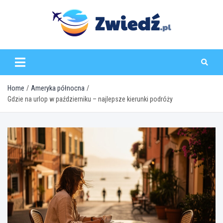
Skip
to
content
zwiedz.pl
Home
Ameryka północna
Gdzie na urlop w październiku – najlepsze kierunki podróży