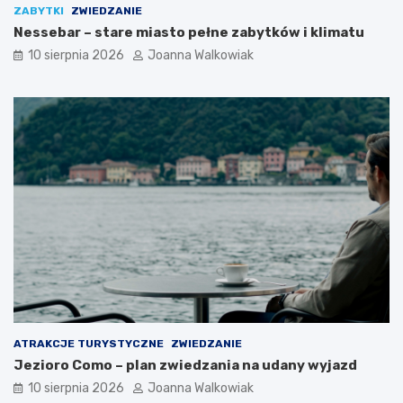
k
c
ZABYTKI
ZWIEDZANIE
a
–
Nessebar – stare miasto pełne zabytków i klimatu
w
g
10 sierpnia 2026
Joanna Walkowiak
s
o
z
d
e
z
a
i
t
n
r
y
a
o
k
t
c
w
j
a
e
r
d
c
l
i
a
a
t
,
u
b
r
i
ATRAKCJE TURYSTYCZNE
ZWIEDZANIE
y
l
Jezioro Como – plan zwiedzania na udany wyjazd
s
e
t
t
10 sierpnia 2026
Joanna Walkowiak
ó
y