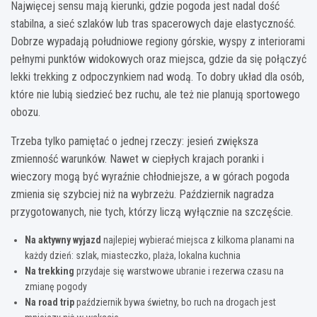
Najwięcej sensu mają kierunki, gdzie pogoda jest nadal dość
stabilna, a sieć szlaków lub tras spacerowych daje elastyczność.
Dobrze wypadają południowe regiony górskie, wyspy z interiorami
pełnymi punktów widokowych oraz miejsca, gdzie da się połączyć
lekki trekking z odpoczynkiem nad wodą. To dobry układ dla osób,
które nie lubią siedzieć bez ruchu, ale też nie planują sportowego
obozu.
Trzeba tylko pamiętać o jednej rzeczy: jesień zwiększa
zmienność warunków. Nawet w ciepłych krajach poranki i
wieczory mogą być wyraźnie chłodniejsze, a w górach pogoda
zmienia się szybciej niż na wybrzeżu. Październik nagradza
przygotowanych, nie tych, którzy liczą wyłącznie na szczęście.
Na aktywny wyjazd
najlepiej wybierać miejsca z kilkoma planami na
każdy dzień: szlak, miasteczko, plaża, lokalna kuchnia
Na trekking
przydaje się warstwowe ubranie i rezerwa czasu na
zmianę pogody
Na road trip
październik bywa świetny, bo ruch na drogach jest