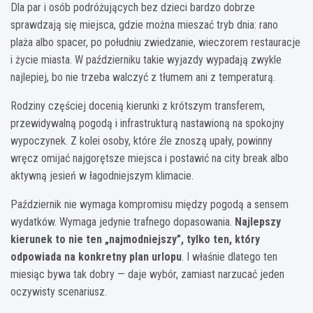
Dla par i osób podróżujących bez dzieci bardzo dobrze
sprawdzają się miejsca, gdzie można mieszać tryb dnia: rano
plaża albo spacer, po południu zwiedzanie, wieczorem restauracje
i życie miasta. W październiku takie wyjazdy wypadają zwykle
najlepiej, bo nie trzeba walczyć z tłumem ani z temperaturą.
Rodziny częściej docenią kierunki z krótszym transferem,
przewidywalną pogodą i infrastrukturą nastawioną na spokojny
wypoczynek. Z kolei osoby, które źle znoszą upały, powinny
wręcz omijać najgorętsze miejsca i postawić na city break albo
aktywną jesień w łagodniejszym klimacie.
Październik nie wymaga kompromisu między pogodą a sensem
wydatków. Wymaga jedynie trafnego dopasowania.
Najlepszy
kierunek to nie ten „najmodniejszy”, tylko ten, który
odpowiada na konkretny plan urlopu
. I właśnie dlatego ten
miesiąc bywa tak dobry — daje wybór, zamiast narzucać jeden
oczywisty scenariusz.