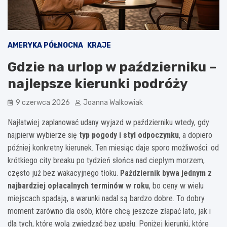
AMERYKA PÓŁNOCNA
KRAJE
Gdzie na urlop w październiku –
najlepsze kierunki podróży
9 czerwca 2026
Joanna Walkowiak
Najłatwiej zaplanować udany wyjazd w październiku wtedy, gdy
najpierw wybierze się
typ pogody i styl odpoczynku
, a dopiero
później konkretny kierunek. Ten miesiąc daje sporo możliwości: od
krótkiego city breaku po tydzień słońca nad ciepłym morzem,
często już bez wakacyjnego tłoku.
Październik bywa jednym z
najbardziej opłacalnych terminów w roku
, bo ceny w wielu
miejscach spadają, a warunki nadal są bardzo dobre. To dobry
moment zarówno dla osób, które chcą jeszcze złapać lato, jak i
dla tych, które wolą zwiedzać bez upału. Poniżej kierunki, które