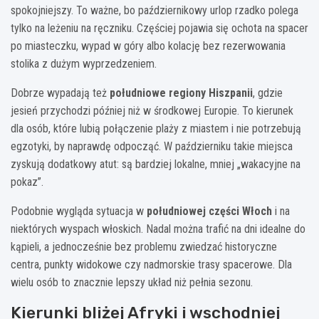
spokojniejszy. To ważne, bo październikowy urlop rzadko polega
tylko na leżeniu na ręczniku. Częściej pojawia się ochota na spacer
po miasteczku, wypad w góry albo kolację bez rezerwowania
stolika z dużym wyprzedzeniem.
Dobrze wypadają też
południowe regiony Hiszpanii
, gdzie
jesień przychodzi później niż w środkowej Europie. To kierunek
dla osób, które lubią połączenie plaży z miastem i nie potrzebują
egzotyki, by naprawdę odpocząć. W październiku takie miejsca
zyskują dodatkowy atut: są bardziej lokalne, mniej „wakacyjne na
pokaz”.
Podobnie wygląda sytuacja w
południowej części Włoch
i na
niektórych wyspach włoskich. Nadal można trafić na dni idealne do
kąpieli, a jednocześnie bez problemu zwiedzać historyczne
centra, punkty widokowe czy nadmorskie trasy spacerowe. Dla
wielu osób to znacznie lepszy układ niż pełnia sezonu.
Kierunki bliżej Afryki i wschodniej