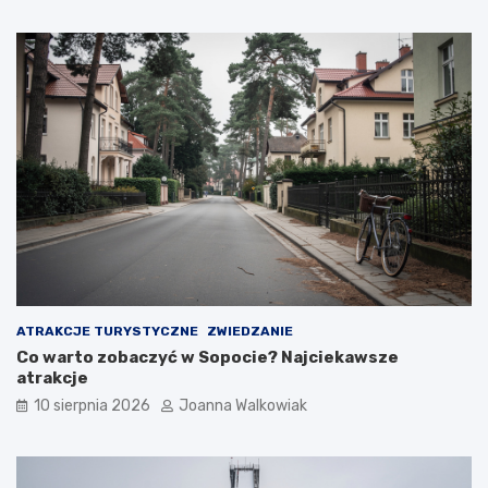
w
i
a
t
r
a
k
c
j
e
ATRAKCJE TURYSTYCZNE
ZWIEDZANIE
Co warto zobaczyć w Sopocie? Najciekawsze
atrakcje
10 sierpnia 2026
Joanna Walkowiak