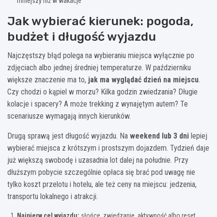
mniejszy niż w wakacje
Jak wybierać kierunek: pogoda,
budżet i długość wyjazdu
Najczęstszy błąd polega na wybieraniu miejsca wyłącznie po
zdjęciach albo jednej średniej temperaturze. W październiku
większe znaczenie ma to,
jak ma wyglądać dzień na miejscu
.
Czy chodzi o kąpiel w morzu? Kilka godzin zwiedzania? Długie
kolacje i spacery? A może trekking z wynajętym autem? Te
scenariusze wymagają innych kierunków.
Drugą sprawą jest długość wyjazdu. Na
weekend lub 3 dni
lepiej
wybierać miejsca z krótszym i prostszym dojazdem. Tydzień daje
już większą swobodę i uzasadnia lot dalej na południe. Przy
dłuższym pobycie szczególnie opłaca się brać pod uwagę nie
tylko koszt przelotu i hotelu, ale też ceny na miejscu: jedzenia,
transportu lokalnego i atrakcji.
Najpierw cel wyjazdu:
słońce, zwiedzanie, aktywność albo reset