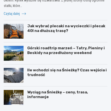
oknem. Rynek wyraźnie się rozwarstwia. Z jednej strony rosną ogromne
statki, które…
Czytaj dalej
Jak wybrać plecaki na wycieczki i plecak
40l na dłuższą trasę?
Górski roadtrip marzeń – Tatry, Pieniny i
Beskidy na przedłużony weekend
Ile wchodzi się na Śnieżkę? Czas wejścia i
trudność
Wyciąg na Śnieżkę – ceny, trasa,
informacje
W
O
y
g