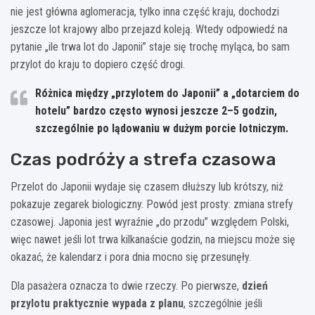
nie jest główna aglomeracja, tylko inna część kraju, dochodzi
jeszcze lot krajowy albo przejazd koleją. Wtedy odpowiedź na
pytanie „ile trwa lot do Japonii” staje się trochę myląca, bo sam
przylot do kraju to dopiero część drogi.
Różnica między „przylotem do Japonii” a „dotarciem do
hotelu” bardzo często wynosi jeszcze
2–5 godzin
,
szczególnie po lądowaniu w dużym porcie lotniczym.
Czas podróży a strefa czasowa
Przelot do Japonii wydaje się czasem dłuższy lub krótszy, niż
pokazuje zegarek biologiczny. Powód jest prosty: zmiana strefy
czasowej. Japonia jest wyraźnie „do przodu” względem Polski,
więc nawet jeśli lot trwa kilkanaście godzin, na miejscu może się
okazać, że kalendarz i pora dnia mocno się przesunęły.
Dla pasażera oznacza to dwie rzeczy. Po pierwsze,
dzień
przylotu praktycznie wypada z planu
, szczególnie jeśli