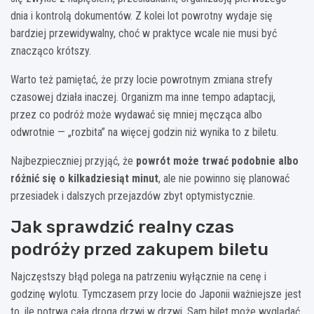
dnia i kontrolą dokumentów. Z kolei lot powrotny wydaje się
bardziej przewidywalny, choć w praktyce wcale nie musi być
znacząco krótszy.
Warto też pamiętać, że przy locie powrotnym zmiana strefy
czasowej działa inaczej. Organizm ma inne tempo adaptacji,
przez co podróż może wydawać się mniej męcząca albo
odwrotnie — „rozbita” na więcej godzin niż wynika to z biletu.
Najbezpieczniej przyjąć, że
powrót może trwać podobnie albo
różnić się o kilkadziesiąt minut
, ale nie powinno się planować
przesiadek i dalszych przejazdów zbyt optymistycznie.
Jak sprawdzić realny czas
podróży przed zakupem biletu
Najczęstszy błąd polega na patrzeniu wyłącznie na cenę i
godzinę wylotu. Tymczasem przy locie do Japonii ważniejsze jest
to, ile potrwa cała droga drzwi w drzwi. Sam bilet może wyglądać