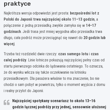
praktyce
Najkrótsza wersja odpowiedzi jest prosta:
bezpośredni lot z
Polski do Japonii trwa najczęściej około 11–13 godzin
, a
połączenie z jedną przesiadką zwykle zamyka się w
14–17
godzinach
. Jeśli trasa jest mniej wygodna albo przesiadka trwa
długo, cała podróż może przeciągnąć się nawet do
20 godzin lub
więcej
.
Trzeba też rozdzielić dwie rzeczy:
czas samego lotu
i
czas
całej podróży
. Linie lotnicze pokazują najczęściej pełny czas od
startu pierwszego odcinka do lądowania ostatniego. To oznacza,
że do wyniku wlicza się także oczekiwanie na lotnisku
przesiadkowym. Dla pasażera właśnie to ma znaczenie, bo nie
chodzi o sam pobyt w powietrzu, tylko o moment wyjścia z domu
i realny przylot do Japonii.
Najczęściej spotykany scenariusz to
około 13–16
godzin łącznej podróży
przy jednej, sensownie ułożonej