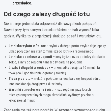
przesiadce.
Od czego zależy długość lotu
Nie istnieje jedna stała odpowiedź dla wszystkich połączeń.
Nawet przy tym samym kierunku różnica potrafi wynosić kilka
godzin. Wynika to z organizacji siatki połączeń i warunków lotu.
Lotnisko wylotu w Polsce
– wylot z dużego portu zwykle daje lepszy
układ połączeń niż start z mniejszego lotniska regionalnego.
Lotnisko docelowe w Japonii
– inny będzie czas podróży do okolic
Tokio, a inny do regionu Kansai czy dalej na południe.
Liczba i długość przesiadek
– przesiadka trwająca 90 minut i ta
trwająca 6 godzin robią ogromną różnicę.
Trasa przelotu
– niektóre połączenia lecą bardziej bezpośrednio,
inne nadkładają drogi przez duże huby.
Warunki atmosferyczne i wiatr
– szczególnie przy lotach
międzykontynentalnych mogą skrócić lub wydłużyć przelot o
kilkadziesiąt minut.
Znaczenie ma też pora podróży. W sezonach wzmożonego ruchu