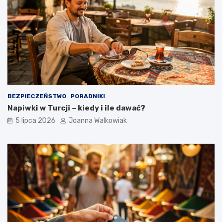
BEZPIECZEŃSTWO
PORADNIKI
Napiwki w Turcji – kiedy i ile dawać?
5 lipca 2026
Joanna Walkowiak