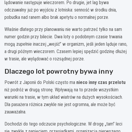
lądowanie następuje wieczorem. Po drugie, jet lag bywa
odczuwalny już po wyjściu z lotniska: senność w środku dnia,
pobudka nad ranem albo brak apetytu o normalnej porze.
Właśnie dlatego przy planowaniu nie warto patrzeć tylko na sam
numer godzin przy bilecie. Dwa loty o podobnym czasie trwania
mogą zupełnie inaczej „wejść” w organizm, jeśli jeden ląduje rano,
a drugi późnym wieczorem. Czasem lepiej spędzić godzinę dłużej
w trasie, ale wylądować o rozsądnej porze.
Dlaczego lot powrotny bywa inny
Powrót z Japonii do Polski często ma
nieco inny czas przelotu
niż podróż w drugą stronę. Wpływają na to przede wszystkim
warunki na trasie, w tym układ wiatrów na dużych wysokościach.
Dla pasażera różnica zwykle nie jest ogromna, ale może być
zauważalna.
Dochodzi do tego odczucie psychologiczne. W drogę „tam” leci
się zwykle z napięciem, przesiadkami, organizacją pierwszego