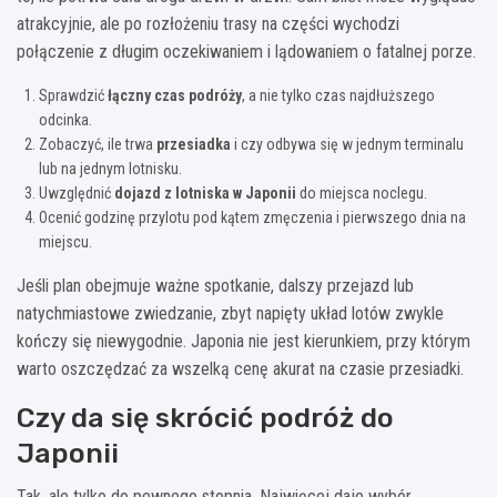
atrakcyjnie, ale po rozłożeniu trasy na części wychodzi
połączenie z długim oczekiwaniem i lądowaniem o fatalnej porze.
Sprawdzić
łączny czas podróży
, a nie tylko czas najdłuższego
odcinka.
Zobaczyć, ile trwa
przesiadka
i czy odbywa się w jednym terminalu
lub na jednym lotnisku.
Uwzględnić
dojazd z lotniska w Japonii
do miejsca noclegu.
Ocenić godzinę przylotu pod kątem zmęczenia i pierwszego dnia na
miejscu.
Jeśli plan obejmuje ważne spotkanie, dalszy przejazd lub
natychmiastowe zwiedzanie, zbyt napięty układ lotów zwykle
kończy się niewygodnie. Japonia nie jest kierunkiem, przy którym
warto oszczędzać za wszelką cenę akurat na czasie przesiadki.
Czy da się skrócić podróż do
Japonii
Tak, ale tylko do pewnego stopnia. Najwięcej daje wybór