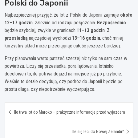
Polski do Japonii
Najbezpieczniej przyjąć, że lot z Polski do Japonii zajmuje
około
12–17 godzin
, zależnie od rodzaju połączenia.
Bezpośrednio
będzie szybciej, zwykle w granicach
11–13 godzin
.
Z
przesiadką
najczęściej wychodzi
13–16 godzin
, choć mniej
korzystny układ może przeciągnąć całość jeszcze bardziej.
Przy planowaniu warto patrzeć szerzej niż tylko na sam czas w
powietrzu. Liczy się przesiadka, pora lądowania, lotnisko
docelowe i to, ile potrwa dojazd na miejsce już po przylocie.
Właśnie te detale decydują, czy podróż do Japonii będzie po
prostu długa, czy niepotrzebnie wyczerpująca.
Nawigacja
Ile trwa lot do Maroko – praktyczne informacje przed wyjazdem
wpisu
Ile się leci do Nowej Zelandii?