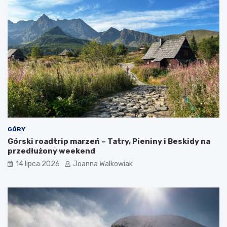
a
k
c
j
e
GÓRY
Górski roadtrip marzeń – Tatry, Pieniny i Beskidy na
przedłużony weekend
14 lipca 2026
Joanna Walkowiak