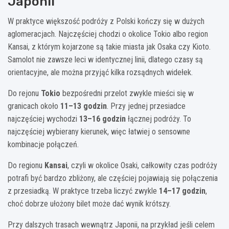
Japonii
W praktyce większość podróży z Polski kończy się w dużych
aglomeracjach. Najczęściej chodzi o okolice Tokio albo region
Kansai, z którym kojarzone są takie miasta jak Osaka czy Kioto.
Samolot nie zawsze leci w identycznej linii, dlatego czasy są
orientacyjne, ale można przyjąć kilka rozsądnych widełek.
Do rejonu
Tokio
bezpośredni przelot zwykle mieści się w
granicach około
11–13 godzin
. Przy jednej przesiadce
najczęściej wychodzi
13–16 godzin
łącznej podróży. To
najczęściej wybierany kierunek, więc łatwiej o sensowne
kombinacje połączeń.
Do regionu
Kansai
, czyli w okolice Osaki, całkowity czas podróży
potrafi być bardzo zbliżony, ale częściej pojawiają się połączenia
z przesiadką. W praktyce trzeba liczyć zwykle
14–17 godzin
,
choć dobrze ułożony bilet może dać wynik krótszy.
Przy dalszych trasach wewnątrz Japonii, na przykład jeśli celem