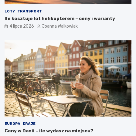
LOTY
TRANSPORT
Ile kosztuje lot helikopterem – ceny i warianty
4 lipca 2026
Joanna Walkowiak
EUROPA
KRAJE
Ceny w Danii – ile wydasz na miejscu?