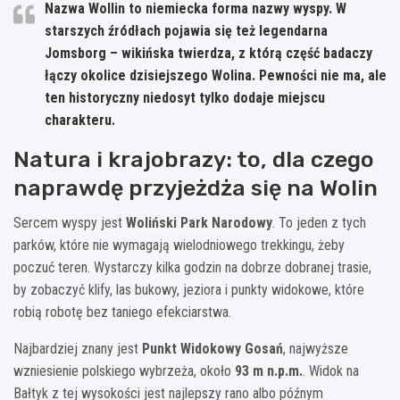
Nazwa
Wollin
to niemiecka forma nazwy wyspy. W
starszych źródłach pojawia się też legendarna
Jomsborg
– wikińska twierdza, z którą część badaczy
łączy okolice dzisiejszego Wolina. Pewności nie ma, ale
ten historyczny niedosyt tylko dodaje miejscu
charakteru.
Natura i krajobrazy: to, dla czego
naprawdę przyjeżdża się na Wolin
Sercem wyspy jest
Woliński Park Narodowy
. To jeden z tych
parków, które nie wymagają wielodniowego trekkingu, żeby
poczuć teren. Wystarczy kilka godzin na dobrze dobranej trasie,
by zobaczyć klify, las bukowy, jeziora i punkty widokowe, które
robią robotę bez taniego efekciarstwa.
Najbardziej znany jest
Punkt Widokowy Gosań
, najwyższe
wzniesienie polskiego wybrzeża, około
93 m n.p.m.
. Widok na
Bałtyk z tej wysokości jest najlepszy rano albo późnym