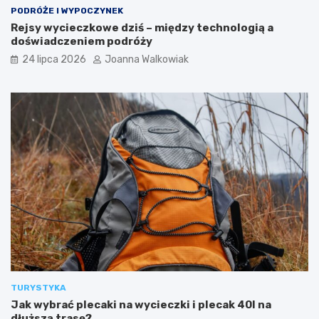
k
c
PODRÓŻE I WYPOCZYNEK
a
–
Rejsy wycieczkowe dziś – między technologią a
w
g
doświadczeniem podróży
s
o
24 lipca 2026
Joanna Walkowiak
z
d
e
z
a
i
t
n
r
y
a
o
k
t
c
w
j
a
e
r
d
c
l
i
a
a
t
,
u
b
r
i
y
l
TURYSTYKA
s
e
Jak wybrać plecaki na wycieczki i plecak 40l na
t
t
dłuższą trasę?