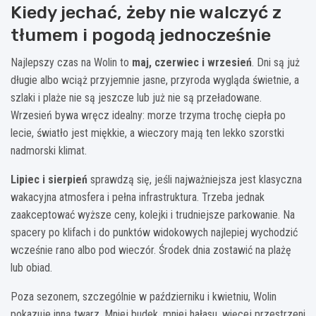
Kiedy jechać, żeby nie walczyć z
tłumem i pogodą jednocześnie
Najlepszy czas na Wolin to
maj, czerwiec i wrzesień
. Dni są już
długie albo wciąż przyjemnie jasne, przyroda wygląda świetnie, a
szlaki i plaże nie są jeszcze lub już nie są przeładowane.
Wrzesień bywa wręcz idealny: morze trzyma trochę ciepła po
lecie, światło jest miękkie, a wieczory mają ten lekko szorstki
nadmorski klimat.
Lipiec i sierpień
sprawdzą się, jeśli najważniejsza jest klasyczna
wakacyjna atmosfera i pełna infrastruktura. Trzeba jednak
zaakceptować wyższe ceny, kolejki i trudniejsze parkowanie. Na
spacery po klifach i do punktów widokowych najlepiej wychodzić
wcześnie rano albo pod wieczór. Środek dnia zostawić na plażę
lub obiad.
Poza sezonem, szczególnie w październiku i kwietniu, Wolin
pokazuje inną twarz. Mniej budek, mniej hałasu, więcej przestrzeni