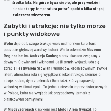
środku lata. Na górze bywa ciepło, ale przy wodzie i
cieniu skarpy temperatura potrafi spaść o kilka stopni,
zwłaszcza wieczorem.
Zabytki i atrakcje: nie tylko morze
i punkty widokowe
Wolin
daje coś, czego brakuje wielu nadmorskim kurortom:
poczucie głębszej warstwy historii. Warto odwiedzić
Muzeum
Regionalne im. Andrzeja Kaubego
oraz skansen związany z
dawnymi Słowianami i wikingami. Jeśli termin wyjazdu uda się
zgrać z
Festiwalem Słowian i Wikingów
, organizowanym zwykle
latem, atmosfera robi się wyjątkowa: rekonstrukcje, rzemiosło,
stroje, łodzie, dym z palenisk i tłum ludzi, którzy naprawdę
wchodzą w klimat epoki. To jedna z niewielu imprez historycznych
w Polsce, która nie wygląda jak przypadkowy jarmark z
plastikowymi pamiątkami.
W
Międzyzdrojach
klasykiem jest
Molo
i
Aleja Gwiazd
. To