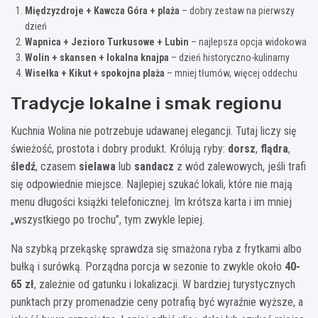
Międzyzdroje + Kawcza Góra + plaża
– dobry zestaw na pierwszy
dzień
Wapnica + Jezioro Turkusowe + Lubin
– najlepsza opcja widokowa
Wolin + skansen + lokalna knajpa
– dzień historyczno-kulinarny
Wisełka + Kikut + spokojna plaża
– mniej tłumów, więcej oddechu
Tradycje lokalne i smak regionu
Kuchnia Wolina nie potrzebuje udawanej elegancji. Tutaj liczy się
świeżość, prostota i dobry produkt. Królują ryby:
dorsz
,
flądra
,
śledź
, czasem
sielawa
lub
sandacz
z wód zalewowych, jeśli trafi
się odpowiednie miejsce. Najlepiej szukać lokali, które nie mają
menu długości książki telefonicznej. Im krótsza karta i im mniej
„wszystkiego po trochu”, tym zwykle lepiej.
Na szybką przekąskę sprawdza się smażona ryba z frytkami albo
bułką i surówką. Porządna porcja w sezonie to zwykle około
40-
65 zł
, zależnie od gatunku i lokalizacji. W bardziej turystycznych
punktach przy promenadzie ceny potrafią być wyraźnie wyższe, a