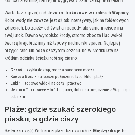
słońca na Wolinie, ten rejon wygrywa z zatłoczoną promenadą.
Warto też zajrzeć nad
Jezioro Turkusowe
w okolicach
Wapnicy
.
Kolor wody nie zawsze jest aż tak intensywny, jak na folderowych
zdjęciach, bo zależy od światła i pogody, ale samo miejsce ma
swój urok. Dawne wyrobisko kredy, strome zbocza i las wokół
tworzą krajobraz inny niż typowy nadmorski spacer. Najlepiej
przyjść rano lub poza szczytem sezonu, bo w środku lata na
krótkim odcinku ścieżki robi się ciasno.
Gosań
– szybki dostęp, mocna panorama morza
Kawcza Góra
– najlepsze połączenie lasu, klifu i plaży
Lubin
– topowe widoki na deltę i ptactwo
Jezioro Turkusowe
– krótki spacer, dobre na połączenie z Wapnicą i
Lubinem
Plaże: gdzie szukać szerokiego
piasku, a gdzie ciszy
Bałtycka część Wolina ma plaże bardzo różne.
Międzyzdroje
to