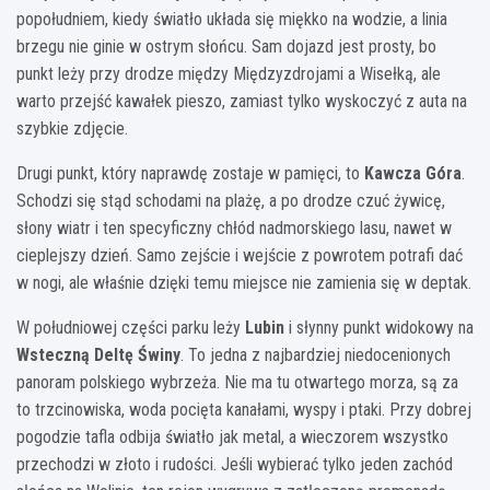
popołudniem, kiedy światło układa się miękko na wodzie, a linia
brzegu nie ginie w ostrym słońcu. Sam dojazd jest prosty, bo
punkt leży przy drodze między Międzyzdrojami a Wisełką, ale
warto przejść kawałek pieszo, zamiast tylko wyskoczyć z auta na
szybkie zdjęcie.
Drugi punkt, który naprawdę zostaje w pamięci, to
Kawcza Góra
.
Schodzi się stąd schodami na plażę, a po drodze czuć żywicę,
słony wiatr i ten specyficzny chłód nadmorskiego lasu, nawet w
cieplejszy dzień. Samo zejście i wejście z powrotem potrafi dać
w nogi, ale właśnie dzięki temu miejsce nie zamienia się w deptak.
W południowej części parku leży
Lubin
i słynny punkt widokowy na
Wsteczną Deltę Świny
. To jedna z najbardziej niedocenionych
panoram polskiego wybrzeża. Nie ma tu otwartego morza, są za
to trzcinowiska, woda pocięta kanałami, wyspy i ptaki. Przy dobrej
pogodzie tafla odbija światło jak metal, a wieczorem wszystko
przechodzi w złoto i rudości. Jeśli wybierać tylko jeden zachód