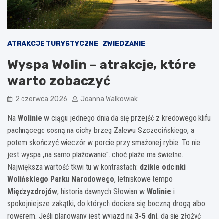
ATRAKCJE TURYSTYCZNE
ZWIEDZANIE
Wyspa Wolin – atrakcje, które
warto zobaczyć
2 czerwca 2026
Joanna Walkowiak
Na
Wolinie
w ciągu jednego dnia da się przejść z kredowego klifu
pachnącego sosną na cichy brzeg Zalewu Szczecińskiego, a
potem skończyć wieczór w porcie przy smażonej rybie. To nie
jest wyspa „na samo plażowanie”, choć plaże ma świetne.
Największa wartość tkwi tu w kontrastach:
dzikie odcinki
Wolińskiego Parku Narodowego
, letniskowe tempo
Międzyzdrojów
, historia dawnych Słowian w
Wolinie
i
spokojniejsze zakątki, do których dociera się boczną drogą albo
rowerem. Jeśli planowany jest wyjazd na
3-5 dni
, da się złożyć