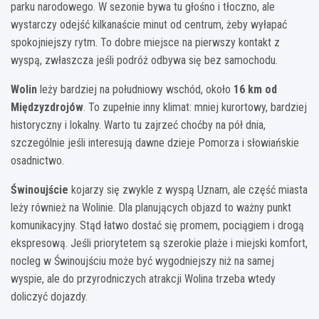
parku narodowego. W sezonie bywa tu głośno i tłoczno, ale
wystarczy odejść kilkanaście minut od centrum, żeby wyłapać
spokojniejszy rytm. To dobre miejsce na pierwszy kontakt z
wyspą, zwłaszcza jeśli podróż odbywa się bez samochodu.
Wolin
leży bardziej na południowy wschód, około
16 km od
Międzyzdrojów
. To zupełnie inny klimat: mniej kurortowy, bardziej
historyczny i lokalny. Warto tu zajrzeć choćby na pół dnia,
szczególnie jeśli interesują dawne dzieje Pomorza i słowiańskie
osadnictwo.
Świnoujście
kojarzy się zwykle z wyspą Uznam, ale część miasta
leży również na Wolinie. Dla planujących objazd to ważny punkt
komunikacyjny. Stąd łatwo dostać się promem, pociągiem i drogą
ekspresową. Jeśli priorytetem są szerokie plaże i miejski komfort,
nocleg w Świnoujściu może być wygodniejszy niż na samej
wyspie, ale do przyrodniczych atrakcji Wolina trzeba wtedy
doliczyć dojazdy.