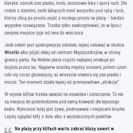
klasyka: szeroki pas piasku, molo, sezonowe bary i spory ruch. Dla
rodzin z dziećmi, osób lubiących mieć wszystko pod ręką i tych,
którzy chcą po prostu zejść z noclegu prosto na plażę – bardzo
wygodne rozwiązanie. Trzeba tylko zaakceptować, że w lipcu i
sierpniu miejsce żyje od rana do wieczora.
Jeśli celem jest spokojniejszy odcinek, lepiej celować w okolice
Wisełki
albo pójść dalej od centrum Międzyzdrojów, w stronę
granicy parku. Na Wolinie plaża często najlepiej smakuje po
dojściu przez las. Najpierw ścieżka między sosnami, potem szum
robi się coraz głośniejszy, aż wreszcie otwiera się pas piasku i
morze. Ten moment działa lepiej niż promenadowe „atrakcje”.
W rejonie klifów trzeba uważać na osuwiska i oznaczenia. To nie
są miejsca do podchodzenia pod samą krawędź dla lepszego
kadru. Wybrzeże tutaj jest żywe, podmywane i miejscami kruche.
Lepiej oglądać klify z dołu albo z wyznaczonych punktów.
Na plażę przy klifach warto zabrać bluzę nawet w