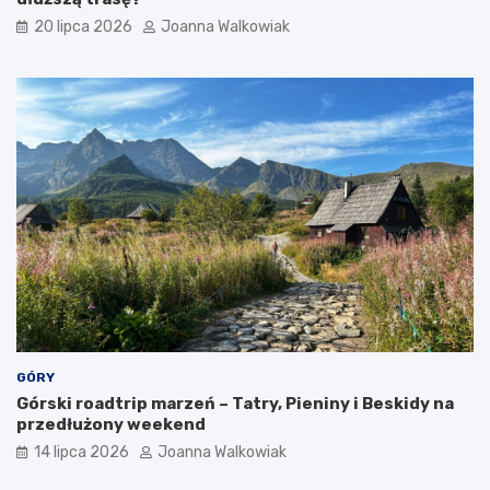
ó
y
w
i
20 lipca 2026
Joanna Walkowiak
a
t
r
a
k
c
j
e
GÓRY
Górski roadtrip marzeń – Tatry, Pieniny i Beskidy na
przedłużony weekend
14 lipca 2026
Joanna Walkowiak