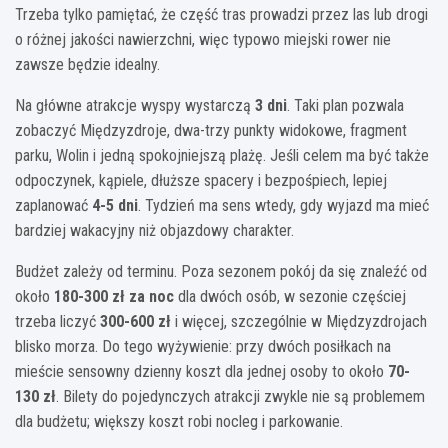
Trzeba tylko pamiętać, że część tras prowadzi przez las lub drogi
o różnej jakości nawierzchni, więc typowo miejski rower nie
zawsze będzie idealny.
Na główne atrakcje wyspy wystarczą
3 dni
. Taki plan pozwala
zobaczyć Międzyzdroje, dwa-trzy punkty widokowe, fragment
parku, Wolin i jedną spokojniejszą plażę. Jeśli celem ma być także
odpoczynek, kąpiele, dłuższe spacery i bezpośpiech, lepiej
zaplanować
4-5 dni
. Tydzień ma sens wtedy, gdy wyjazd ma mieć
bardziej wakacyjny niż objazdowy charakter.
Budżet zależy od terminu. Poza sezonem pokój da się znaleźć od
około
180-300 zł za noc
dla dwóch osób, w sezonie częściej
trzeba liczyć
300-600 zł
i więcej, szczególnie w Międzyzdrojach
blisko morza. Do tego wyżywienie: przy dwóch posiłkach na
mieście sensowny dzienny koszt dla jednej osoby to około
70-
130 zł
. Bilety do pojedynczych atrakcji zwykle nie są problemem
dla budżetu; większy koszt robi nocleg i parkowanie.