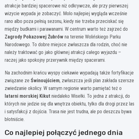
atrakcje bardziej spacerowe niż odkrywcze, ale przy pierwszej
wizycie wypada je zobaczyć. Molo najlepiej wygląda wcześnie
rano albo poza pełnią sezonu, kiedy nie trzeba przeciskać się
między budkami i parawanami. W centrum warto też zajrzeć do
Zagrody Pokazowej Żubrów
na terenie Wolińskiego Parku
Narodowego. To dobre miejsce zwłaszcza dla rodzin, choć nie
należy traktować go jako głównej atrakcji całego wyjazdu –
raczej jako spokojny przerywnik między spacerami.
Na zachodnim krańcu wyspy ciekawie wypadają także fortyfikacje
związane ze
Świnoujściem
, zwłaszcza jeśli plan zakłada szersze
zwiedzanie okolicy. W samym regionie warto pamiętać też o
latarni morskiej Kikut
niedaleko Wisełki. To jedna z atrakcji, do
których nie jedzie się dla wnętrza obiektu, tylko dla drogi przez las
i satysfakcji z dojścia. Trasa nie jest trudna, ale po deszczu bywa
błotniście.
Co najlepiej połączyć jednego dnia