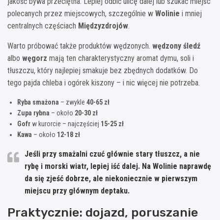
jakość bywa przeciętna. Lepiej odbić ulicę dalej lub szukać miejsc
polecanych przez miejscowych, szczególnie w
Wolinie
i mniej
centralnych częściach
Międzyzdrojów
.
Warto próbować także produktów wędzonych.
wędzony śledź
albo
węgorz
mają ten charakterystyczny aromat dymu, soli i
tłuszczu, który najlepiej smakuje bez zbędnych dodatków. Do
tego pajda chleba i ogórek kiszony – i nic więcej nie potrzeba.
Ryba smażona
– zwykle
40-65 zł
Zupa rybna
– około
20-30 zł
Gofr
w kurorcie – najczęściej
15-25 zł
Kawa
– około
12-18 zł
Jeśli przy smażalni czuć głównie stary tłuszcz, a nie
rybę i morski wiatr, lepiej iść dalej. Na Wolinie naprawdę
da się zjeść dobrze, ale niekoniecznie w pierwszym
miejscu przy głównym deptaku.
Praktycznie: dojazd, poruszanie