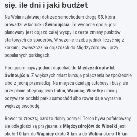
się, ile dni i jaki budżet
Na Wolin najłatwiej dotrzeć samochodem drogą
S3
, która
prowadzi w kierunku
Świnoujścia
. To wygodna opcja, jeśli
planowany jest objazd całej wyspy i częste zmiany punktów
startowych do spacerów. W sezonie trzeba jednak liczyć się z
korkami, zwłaszcza na dojazdach do Międzyzdrojów i przy
popularnych parkingach.
Pociągiem najwygodniej dojechać do
Międzyzdrojów
lub
Świnoujścia
. Z większych miast kursują połączenia bezpośrednie
albo z jedną przesiadką. Na miejscu działają autobusy i busy, ale
przy planie obejmującym
Lubin
,
Wapnicę
,
Wisełkę
i mniej
oczywiste odcinki parku samochód albo rower daje wyraźnie
większą swobodę.
Rower to zresztą bardzo dobry pomysł. Teren bywa pofałdowany,
ale odległości są przyjazne: z
Międzyzdrojów do Wisełki
jest
około
10 km
, do
Wapnicy
około
8 km
, a do
Wolina
około
16 km
.