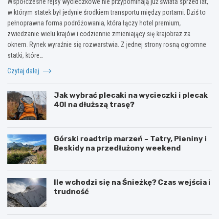
Współczesne rejsy wycieczkowe nie przypominają już świata sprzed lat,
w którym statek był jedynie środkiem transportu między portami. Dziś to
pełnoprawna forma podróżowania, która łączy hotel premium,
zwiedzanie wielu krajów i codziennie zmieniający się krajobraz za
oknem. Rynek wyraźnie się rozwarstwia. Z jednej strony rosną ogromne
statki, które…
Czytaj dalej
Jak wybrać plecaki na wycieczki i plecak
40l na dłuższą trasę?
Górski roadtrip marzeń – Tatry, Pieniny i
Beskidy na przedłużony weekend
Ile wchodzi się na Śnieżkę? Czas wejścia i
trudność