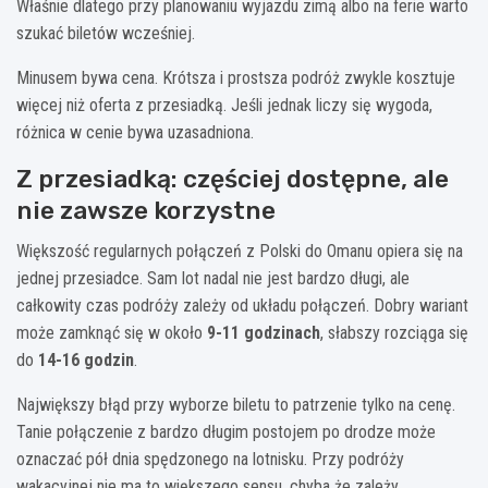
Właśnie dlatego przy planowaniu wyjazdu zimą albo na ferie warto
szukać biletów wcześniej.
Minusem bywa cena. Krótsza i prostsza podróż zwykle kosztuje
więcej niż oferta z przesiadką. Jeśli jednak liczy się wygoda,
różnica w cenie bywa uzasadniona.
Z przesiadką: częściej dostępne, ale
nie zawsze korzystne
Większość regularnych połączeń z Polski do Omanu opiera się na
jednej przesiadce. Sam lot nadal nie jest bardzo długi, ale
całkowity czas podróży zależy od układu połączeń. Dobry wariant
może zamknąć się w około
9-11 godzinach
, słabszy rozciąga się
do
14-16 godzin
.
Największy błąd przy wyborze biletu to patrzenie tylko na cenę.
Tanie połączenie z bardzo długim postojem po drodze może
oznaczać pół dnia spędzonego na lotnisku. Przy podróży
wakacyjnej nie ma to większego sensu, chyba że zależy