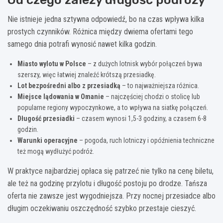
Nie istnieje jedna sztywna odpowiedź, bo na czas wpływa kilka
prostych czynników. Różnica między dwiema ofertami tego
samego dnia potrafi wynosić nawet kilka godzin.
Miasto wylotu w Polsce
– z dużych lotnisk wybór połączeń bywa
szerszy, więc łatwiej znaleźć krótszą przesiadkę.
Lot bezpośredni albo z przesiadką
– to najważniejsza różnica.
Miejsce lądowania w Omanie
– najczęściej chodzi o stolicę lub
popularne regiony wypoczynkowe, a to wpływa na siatkę połączeń.
Długość przesiadki
– czasem wynosi 1,5-3 godziny, a czasem 6-8
godzin.
Warunki operacyjne
– pogoda, ruch lotniczy i opóźnienia techniczne
też mogą wydłużyć podróż.
W praktyce najbardziej opłaca się patrzeć nie tylko na cenę biletu,
ale też na godzinę przylotu i długość postoju po drodze. Tańsza
oferta nie zawsze jest wygodniejsza. Przy nocnej przesiadce albo
długim oczekiwaniu oszczędność szybko przestaje cieszyć.