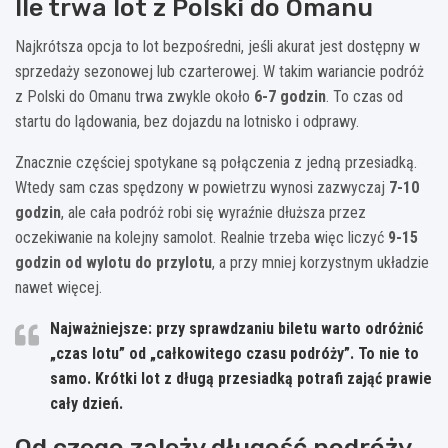
Ile trwa lot z Polski do Omanu
Najkrótsza opcja to lot bezpośredni, jeśli akurat jest dostępny w
sprzedaży sezonowej lub czarterowej. W takim wariancie podróż
z Polski do Omanu trwa zwykle około
6-7 godzin
. To czas od
startu do lądowania, bez dojazdu na lotnisko i odprawy.
Znacznie częściej spotykane są połączenia z jedną przesiadką.
Wtedy sam czas spędzony w powietrzu wynosi zazwyczaj
7-10
godzin
, ale cała podróż robi się wyraźnie dłuższa przez
oczekiwanie na kolejny samolot. Realnie trzeba więc liczyć
9-15
godzin od wylotu do przylotu
, a przy mniej korzystnym układzie
nawet więcej.
Najważniejsze:
przy sprawdzaniu biletu warto odróżnić
„czas lotu” od „całkowitego czasu podróży”. To nie to
samo. Krótki lot z długą przesiadką potrafi zająć prawie
cały dzień.
Od czego zależy długość podróży