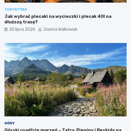
r
i
y
l
TURYSTYKA
s
e
Jak wybrać plecaki na wycieczki i plecak 40l na
t
t
dłuższą trasę?
ó
y
w
i
20 lipca 2026
Joanna Walkowiak
a
t
r
a
k
c
j
e
GÓRY
Górski roadtrip marzeń – Tatry, Pieniny i Beskidy na