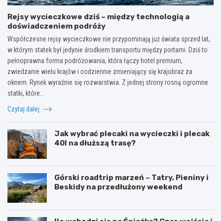
Rejsy wycieczkowe dziś – między technologią a
doświadczeniem podróży
Współczesne rejsy wycieczkowe nie przypominają już świata sprzed lat,
w którym statek był jedynie środkiem transportu między portami. Dziś to
pełnoprawna forma podróżowania, która łączy hotel premium,
zwiedzanie wielu krajów i codziennie zmieniający się krajobraz za
oknem. Rynek wyraźnie się rozwarstwia. Z jednej strony rosną ogromne
statki, które…
Czytaj dalej
Jak wybrać plecaki na wycieczki i plecak
40l na dłuższą trasę?
Górski roadtrip marzeń – Tatry, Pieniny i
Beskidy na przedłużony weekend