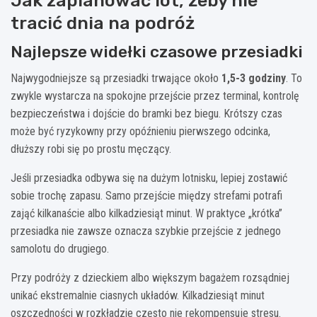
Jak zaplanować lot, żeby nie
tracić dnia na podróż
Najlepsze widełki czasowe przesiadki
Najwygodniejsze są przesiadki trwające około
1,5-3 godziny
. To
zwykle wystarcza na spokojne przejście przez terminal, kontrolę
bezpieczeństwa i dojście do bramki bez biegu. Krótszy czas
może być ryzykowny przy opóźnieniu pierwszego odcinka,
dłuższy robi się po prostu męczący.
Jeśli przesiadka odbywa się na dużym lotnisku, lepiej zostawić
sobie trochę zapasu. Samo przejście między strefami potrafi
zająć kilkanaście albo kilkadziesiąt minut. W praktyce „krótka”
przesiadka nie zawsze oznacza szybkie przejście z jednego
samolotu do drugiego.
Przy podróży z dzieckiem albo większym bagażem rozsądniej
unikać ekstremalnie ciasnych układów. Kilkadziesiąt minut
oszczędności w rozkładzie często nie rekompensuje stresu.